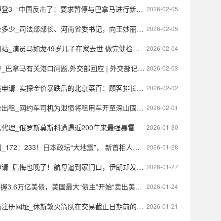
中国反击了：要求暂停与巴拿马进行新项目谈判、货物改道、加强进口商品检查”
2026-02-05
_司法部部长、河南省委书记，向王妙丽同志颁发奖章和证书
2026-02-05
_演员马如龙49岁儿子在家去世 做完健检回家突倒地
2026-02-04
有关港口问题,外交部回应 | 外交部记者会实录（2026.2.2）
2026-02-03
实探金价暴跌后的北京菜百：顾客排长队出售黄金，店方回购业务已达上限
2026-02-02
约车司机为泄愤将租用车开至深山固定，律师：核心诉求正当，但方式不应过激
2026-02-01
代理_俄罗斯莫斯科遭遇近200年来最强暴雪
2026-01-30
：233！日本政坛“大地震”， 新首相人选出炉？对中国态度不简单
2026-01-28
悔也晚了！航母逼到家门口，伊朗却发现苏35红旗9歼10还未到位
2026-01-27
万亿美债，美国最大“债主”开始“卖出美国”，能否遏制特朗普的格陵兰岛野心？
2026-01-24
_休斯敦火箭队在交易截止日期前的关键需求：控卫短缺与投射深度该如何补足？
2026-01-21