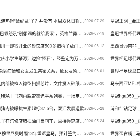
在已经可以做
过关的投注，
各别去加选项
骤 加入您的
热得“破纪录”了？并没有 本周双休日将是“烤”验期
皇冠正网 _金
2026-07-29
 点‘加到下
在您会在被收
吼“别想踢的就给我滚”，英格兰勇夺败者组冠军的背后故事！
皇冠世界杯代理 _热闻
2026-07-19
看到会有一个
。 加入第二个
多把椅子放门口被搬空；店主：已报警，每把椅子价值约200元，目前约一半被送回，只要归还就不追究责任
墨西哥vs南非 _
2026-06-12
选项是符合串
，您会在这边
生肇源江边捡“怪石”，经鉴定为万年古生物化石，科考价值极高
世界杯足球代理 _上海
2026-06-06
关赔率。 当您
投注的选项
生亲密关系，致女友感染高危型HPV！法院判了：存在明显过错，赔偿1.5万元
世界杯足球盘口
2026-06-01
表以显示所有
。从这边您可
片，文件投入碎纸口，芯片瞬间完成扫描，将数据实时发送到窃密者手中，央视提醒身边的泄密风险
马来西亚MFL杯U23 
2026-05-30
投注和过关投
BA｜马刺再胜雷霆追平系列赛，一场定胜负的西决要来了
皇冠hga050_[视频]神
2026-05-29
公司猪肉被曝抗生素超标37.5倍，双汇发展道歉
浦和红钻足球 _
2026-05-28
车，直接撞穿店铺墙体，当场吓哭，现场画面：事发前几秒一男子刚从被撞穿墙体前走过，侥幸躲过一劫
皇冠hga050
2026-05-24
时隔13年重返皇马，预计签约两年；曾执教皇马178场，胜率超过7成
世界盃官網 _马斯
2026-05-18