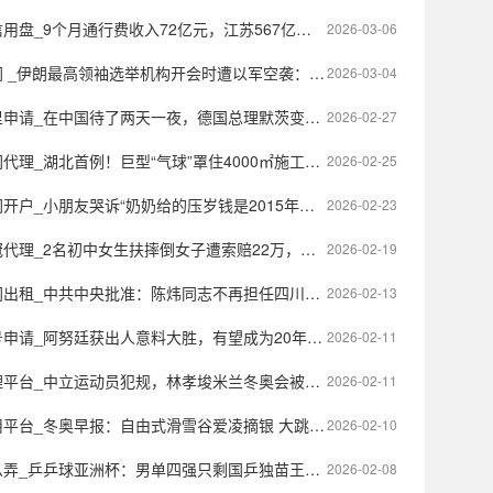
通行费收入72亿元，江苏567亿市值高速公路公司董事长辞任！任期提前15个月结束
2026-03-06
高领袖选举机构开会时遭以军空袭：高级神职人员正聚集于此选举伊朗新的最高领袖
2026-03-04
在中国待了两天一夜，德国总理默茨变了，完全没了之前高高在上的样子
2026-02-27
首例！巨型“气球”罩住4000㎡施工工地，扬尘和噪声通通“锁”在球内不扰民
2026-02-25
哭诉“奶奶给的压岁钱是2015年的，都过期了”，网友：50元/斤，好心帮你回收
2026-02-23
初中女生扶摔倒女子遭索赔22万，女子称受惊吓摔倒，交警认定两名初中生次责
2026-02-19
出租_中共中央批准：陈炜同志不再担任四川省委常委
2026-02-13
_阿努廷获出人意料大胜，有望成为20年来首位成功连任泰国总理
2026-02-11
规，林孝埈米兰冬奥会被故意推了两次，最终戴着熊猫图案头盔晋级；另外两名选手刘少昂、孙龙也顺利晋级
2026-02-11
台_冬奥早报：自由式滑雪谷爱凌摘银 大跳台张小楠获第5
2026-02-10
乒球亚洲杯：男单四强只剩国乒独苗王楚钦，王曼昱半决赛再战张本美和
2026-02-08