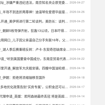
_涉嫌严重违纪违法，南京知名央企原党委书记、董事长被查
2026-04-27
半场不到连折两尊神！迪温琴佐爱德华兹接连重伤退赛
2026-04-26
美伊将进行第二轮谈判，美防长：谈判底线是“伊朗不可能获得核弹”
2026-04-25
5枚导弹齐射，狂轰13公顷，日本吓得不轻，通过驻华使馆抗议
2026-04-23
己分手失联16年，父亲：算命的说他属马不宜找西南方向，不然婚姻不长久；称很后悔，每天流泪：爸爸错了，回家吧孩子
2026-04-23
季后赛重磅反转：卢卡-东契奇恐缺席全程，奥斯汀-里夫斯复出在望！
2026-04-23
_“听到美国要查中国成分，东南亚贸易代表倒吸冷气”
2026-04-22
_解放军大庆舰坐镇，四艘中国油轮顺利过海，15艘美军舰没敢拦
2026-04-19
理_伊朗：拒绝将浓缩铀移至国外
2026-04-18
多地优化政策告别“买房专属”，公积金还可以这样用
2026-04-17
申请_英媒：若阿森纳最终丢冠 将是英超历史最大失败之一
2026-04-14