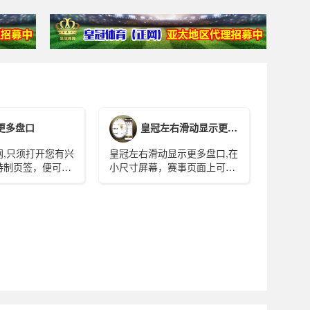
更多盘口
皇冠左右滑动显示更多盘口
网,只须打开您有兴
皇冠左右滑动显示更多盘口,在
特制页签，便可以
小尺寸屏幕，赛事页面上可左
有某赛事的让球和
右滑动以浏览更多盘口。我们
。如果该赛事有角
会继续改善页面上的设计以便
盘口，也可通过此
让您能够看得到更多的盘口。