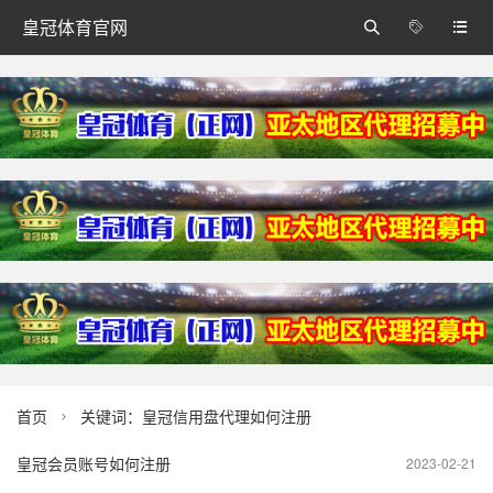
皇冠体育官网



首页
关键词：皇冠信用盘代理如何注册

皇冠会员账号如何注册
2023-02-21