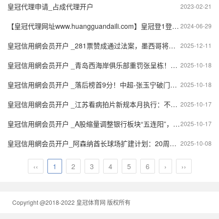
皇冠代理申请_占成代理开户
2023-02-21
【皇冠代理网址www.huangguandaili.com】皇冠登1登2登3 代理「皇冠正网www.hg0088.com」代理注册
2024-06-29
皇冠信用網会员开户 _281票赞成通过法案，墨西哥将对华加税50%，辛鲍姆挽尊：不是因为美国
2025-12-11
皇冠信用網会员开户 _青岛西海岸俱乐部重罚张呈栋！三停处罚背后的深层原因与影响
2025-10-18
皇冠信用網会员开户 _落后榜首9分！中超-张玉宁破门难救主 国安爆冷1-2深圳
2025-10-18
皇冠信用網会员开户 _江苏看病拍片新规本月执行：不提供数字影像处理上传存储可减5元、不需要实体胶片可不付费
2025-10-17
皇冠信用網会员开户 _A股缩量调整银行板块“五连阳”，机构：牛市会抚平每一处“洼地”
2025-10-17
皇冠信用網会员开户_阿森纳酋长球场扩建计划：20周年之际的新挑战与机遇
2025-10-08
‹‹
1
2
3
4
5
6
›
››
Copyright @2018-2022 皇冠体育网 版权所有