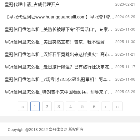
皇冠代理申请_占成代理开户
2023-02-21
【皇冠代理网址www.huangguandaili.com】皇冠登1登2登3 代理「皇冠正网www.hg0088.com」代理注册
2024-06-29
皇冠信用盘怎么租 _美防长被曝下令“不留活口”，专家：或构成战争罪
2025-11-30
皇冠信用盘怎么租 _美国突然宣布！普京：我不理解
2025-11-30
皇冠信用盘怎么租 _汉奸石平竟跳出来这样拱火：高市早苗别妥协，等中国先来缓和
2025-11-21
皇冠信用盘怎么租 _赴日旅行降温？已有旅行社决定冻结寒假赴日旅行团 携程称协助客人取消酒店订单
2025-11-17
皇冠信用盘怎么租 _7场零封+2.5亿砸出冠军相！阿森纳领跑9分，22年魔咒要破了？
2025-11-06
皇冠信用盘怎么租_特朗普不来中国看阅兵，却等来了北京的回复，中方给出的6个字，让他彻底死心了？
2025-08-29
‹‹
1
2
3
4
5
6
›
››
Copyright @2018-2022 皇冠体育网 版权所有