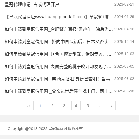
皇冠代理申请_占成代理开户
2023-02-21
【皇冠代理网址www.huangguandaili.com】皇冠登1登2登3 代理「皇冠正网www.hg0088.com」代理注册
2024-06-29
如何申请到皇冠信用网_合肥警方通报“奥迪车加油后逃单”：涉案驾驶人马某庆（男，21岁，外省人）已被行拘
2026-04-12
如何申请到皇冠信用网 _拒向中国认错后，日本又否认珍珠港事件，一句“阴谋”激怒美国
2025-12-14
如何申请到皇冠信用网_联合国恢复制裁，伊朗专家：与歼10和歼35终究无缘，真正敌人出现
2025-10-03
如何申请到皇冠信用网_表面完整的桃子咬开却发现了新鲜的碎树叶，网友：切叶蜂筑的巢
2025-08-05
如何申请到皇冠信用网_“奔驰亮证姐”身份已查明！当事人发声：相关负责人称她证件是假的
2025-08-02
如何申请到皇冠信用网 _父亲过世后债主找上门，两儿子：放弃继承遗产，无义务还款！法院判了……
2025-05-30
‹‹
1
2
3
4
5
›
››
Copyright @2018-2022 皇冠体育网 版权所有