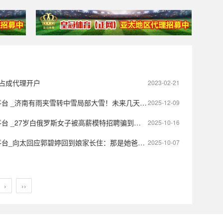
_占成代理开户
2023-02-21
台 _济南有雨夹雪转中雪局部大雪！未来几天天气→
2025-12-09
27岁白俄罗斯女子被高薪模特招聘骗到缅北，家属被告知“已火化”
2025-10-16
_向太回应郭碧婷回到娘家长住：那是她爸爸，应该的啊
2025-10-07
›
››