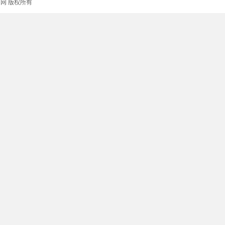
冠体育网 版权所有