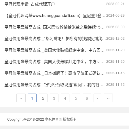
皇冠代理申请_占成代理开户
2023-02-21
【皇冠代理网址www.huangguandaili.com】皇冠登1登2登3 代理「皇冠正网www.hg0088.com」代理注册
2024-06-29
皇冠信用盘最高占成_国米第12轮输给米兰之后连续15轮不败，但今天又被米兰终结
2026-03-09
皇冠信用盘最高占成 _“都闭嘴吧！把所有的钱都投到我这儿”，高市早苗用动漫台词招投资遭吐槽
2025-12-02
皇冠信用盘最高占成 _美国大使鼓噪赶走中企，中方回应：好好反省当年侮辱希腊人民的言行
2025-11-20
皇冠信用盘最高占成 _美国大使鼓噪赶走中企，中方回应：好好反省当年侮辱希腊人民的言行
2025-11-20
皇冠信用盘最高占成 _日本摊牌了！高市早苗正式确认，2026年修法弃核原则，和平宪法要彻底作废？
2025-11-16
皇冠信用盘最高占成 _银行柜台取现遭“盘问”，我的钱、我的号，究竟谁来做主？央视披露案例
2025-11-12
‹‹
1
2
3
4
5
6
›
››
Copyright @2018-2022 皇冠体育网 版权所有