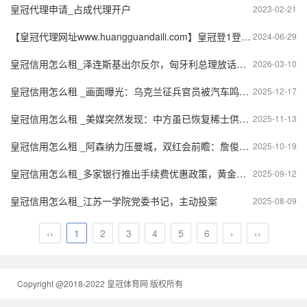
皇冠代理申请_占成代理开户
2023-02-21
【皇冠代理网址www.huangguandaili.com】皇冠登1登2登3 代理「皇冠正网www.hg0088.com」代理注册
2024-06-29
皇冠信用怎么租_泽连斯基出尔反尔，匈牙利总理放话：拒绝一切勒索，将在这件事上击败乌克兰！
2026-03-10
皇冠信用怎么租 _画面曝光：乌克兰征兵官员被汽车鸣笛引诱出家门，遭人蹲守开4枪射杀
2025-12-17
皇冠信用怎么租 _美媒突然发现：中方虽已恢复稀土供应，但又狠狠将了美国一军！
2025-11-13
皇冠信用怎么租 _阿森纳力压曼城，双红会前瞻：詹俊深度解析枪手的无解防守与进攻
2025-10-19
皇冠信用怎么租_多家银行推出手续费优惠政策，黄金价格飙升深度影响积存金业务
2025-09-12
皇冠信用怎么租_江苏一学院党委书记，主动投案
2025-08-09
‹‹
1
2
3
4
5
6
›
››
Copyright @2018-2022 皇冠体育网 版权所有