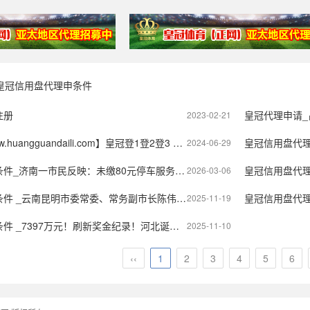
皇冠信用盘代理申条件
注册
皇冠代理申请
2023-02-21
aili.com】皇冠登1登2登3 代理「皇冠正网www.hg0088.com」代理注册
皇冠信用盘代理申条件
2024-06-29
一市民反映：未缴80元停车服务费车辆难出小区，多方回应来了
皇冠信用盘代理申条件 
2026-03-06
 _云南昆明市委常委、常务副市长陈伟主动投案
皇冠信用盘代理申条件
2025-11-19
7397万元！刷新奖金纪录！河北诞生一位千万富翁！
2025-11-10
‹‹
1
2
3
4
5
6