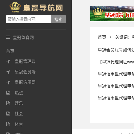
首页
关键词：
皇冠体育网


皇冠会员账号如何
首页
皇冠管理端
【皇冠代理网址www.huangguand

皇冠会员端

皇冠信用盘代理申条件_济南
皇冠信用网

皇冠信用盘代理申条件
热点

皇冠信用盘代理申条件 _
娱乐

社会

体育
