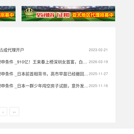
_占成代理开户
2023-02-21
 _910亿！王来春上榜深圳女首富，白手起家女企业家深圳最多
2026-03-19
_日本前首相背书，高市早苗已经撤回了涉台言论？中方4个字拆穿日本心态！
2025-11-27
 _日本一群少年闯空房子试胆，意外发现460万元现金，并占为己有
2025-11-16
›
››