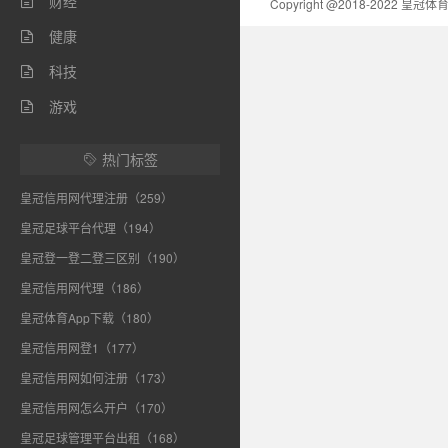
财经

Copyright @2018-2022 皇
健康

科技

游戏

热门标签

皇冠信用网代理注册（259）
皇冠足球平台代理（194）
皇冠登一登二登三区别（190）
皇冠信用网代理（186）
皇冠体育App下载（180）
皇冠信用网登1（177）
皇冠信用网如何注册（173）
皇冠信用网怎么开户（170）
皇冠足球管理平台出租（168）