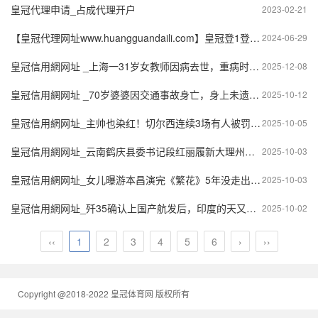
皇冠代理申请_占成代理开户
2023-02-21
【皇冠代理网址www.huangguandaili.com】皇冠登1登2登3 代理「皇冠正网www.hg0088.com」代理注册
2024-06-29
皇冠信用網网址 _上海一31岁女教师因病去世，重病时仍在安慰他人，学生：她会给我们分吃的，亲自把贺卡送到家里
2025-12-08
皇冠信用網网址 _70岁婆婆因交通事故身亡，身上未遗留身份证件 广安警方寻找家属和知情者
2025-10-12
皇冠信用網网址_主帅也染红！切尔西连续3场有人被罚下、本赛季第四场
2025-10-05
皇冠信用網网址_云南鹤庆县委书记段红丽履新大理州政府党组成员
2025-10-03
皇冠信用網网址_女儿曝游本昌演完《繁花》5年没走出来：他一直活在爷叔悲壮的氛围中
2025-10-03
皇冠信用網网址_歼35确认上国产航发后，印度的天又塌了：巴铁还不满足想要更好的
2025-10-02
‹‹
1
2
3
4
5
6
›
››
Copyright @2018-2022 皇冠体育网 版权所有