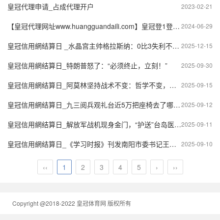
皇冠代理申请_占成代理开户
2023-02-21
【皇冠代理网址www.huangguandaili.com】皇冠登1登2登3 代理「皇冠正网www.hg0088.com」代理注册
2024-06-29
皇冠信用網结算日 _水晶宫主帅格拉斯纳：0比3失利不公平，镰田大地的伤势令人担忧！
2025-12-15
皇冠信用網结算日_特朗普怒了：“必须终止，立刻！”
2025-09-30
皇冠信用網结算日_阿莫林坚持战术不变：哲学不变，换人才是出路！
2025-09-15
皇冠信用網结算日_九三阅兵观礼台近5万把座椅去了哪里？（美丽中国）
2025-09-12
皇冠信用網结算日_解放军战机现身金门，“护送”台岛医疗机降落，台当局措手不及
2025-09-11
皇冠信用網结算日_《学习时报》刊发南阳市委书记王智慧重磅署名文章
2025-09-10
‹‹
1
2
3
4
5
›
››
Copyright @2018-2022 皇冠体育网 版权所有