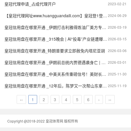
皇冠代理申请_占成代理开户
2023-02-21
【皇冠代理网址www.huangguandaili.com】皇冠登1登2登3 代理「皇冠正网www.hg0088.com」代理注册
2024-06-29
皇冠信用盘在哪里开通 _伊朗打击利雅得炼油厂美方专属区域，引发大火
2026-03-19
皇冠信用盘在哪里开通 _315晚会 | AI“投毒”产业链遭曝光，通过虚假信息和大量发稿可操控AI大模型
2026-03-15
皇冠信用盘在哪里开通_特朗普要求立即赦免内塔尼亚胡
2026-03-06
皇冠信用盘在哪里开通 _伊朗前总统内贾德遇袭身亡 | 美“林肯”号航母遭到伊朗4枚弹道导弹袭击
2026-03-01
皇冠信用盘在哪里开通 _中美关系传重磅信号！美财长抛出两大猛料，高市早苗心要凉半截
2025-11-30
皇冠信用盘在哪里开通 _12年后，陈梦又一次帮山东拿到全运会乒乓球女团金牌
2025-11-19
‹‹
1
2
3
4
5
6
›
››
Copyright @2018-2022 皇冠体育网 版权所有