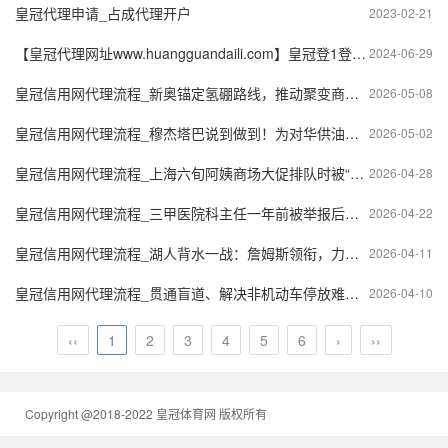
皇冠代理申请_占成代理开户
2023-02-21
【皇冠代理网址www.huangguandaili.com】皇冠登1登2登3 代理「皇冠正网www.hg0088.com」代理注册
2024-06-29
皇冠信用网代理流程_新奥锚定氢硼路线，推动聚变商业化稳步落地
2026-05-08
皇冠信用网代理流程_穆杰塔巴说到做到！为对华供油，伊朗欲启动中伊铁路，两国立大功
2026-05-02
皇冠信用网代理流程_上海六旬阿姨商场大促排队时被“一米栏”弹伤右眼，法院判了！
2026-04-28
皇冠信用网代理流程_三甲医院科主任一年前被举报后停职调查，举报人称内部通知显示其被查实“违纪违法”
2026-04-22
皇冠信用网代理流程_湖人背水一战：詹姆斯领衔，力争季后赛主场优势
2026-04-11
皇冠信用网代理流程_贯通盲道、解决非机动车停放难……上海启动新一轮“便捷出行”民心工程，将集中力量两年内打通上海火车站换乘通道
2026-04-10
‹‹
1
2
3
4
5
6
›
››
Copyright @2018-2022 皇冠体育网 版权所有