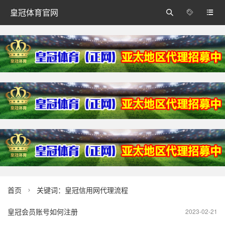
皇冠体育官网



首页
关键词：皇冠信用网代理流程

皇冠会员账号如何注册
2023-02-21