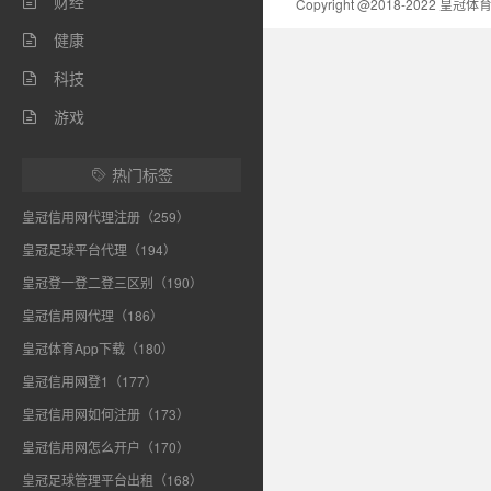
财经

Copyright @2018-2022 皇
健康

科技

游戏

热门标签

皇冠信用网代理注册（259）
皇冠足球平台代理（194）
皇冠登一登二登三区别（190）
皇冠信用网代理（186）
皇冠体育App下载（180）
皇冠信用网登1（177）
皇冠信用网如何注册（173）
皇冠信用网怎么开户（170）
皇冠足球管理平台出租（168）