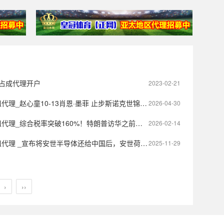
_占成代理开户
2023-02-21
理_赵心童10-13肖恩·墨菲 止步斯诺克世锦赛八强
2026-04-30
综合税率突破160%！特朗普访华之前还将出台更多的反华举措
2026-02-14
布将安世半导体还给中国后，安世荷兰装可怜：中方企业不理人！被中欧踢出谈判桌
2025-11-29
›
››