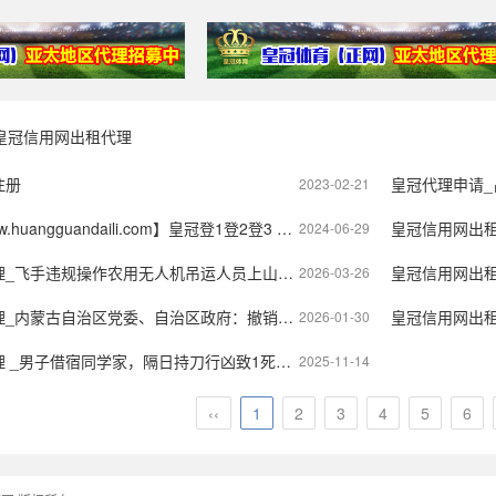
皇冠信用网出租代理
注册
皇冠代理申请
2023-02-21
aili.com】皇冠登1登2登3 代理「皇冠正网www.hg0088.com」代理注册
皇冠信用网出租代
2024-06-29
农用无人机吊运人员上山，离地高度超10米！大疆：吊销操作证，禁飞禁考1年
皇冠信用网出租代理_
2026-03-26
治区党委、自治区政府：撤销章晓萍、边东“人民满意的公务员”称号
皇冠信用网出租代理 _宣
2026-01-30
学家，隔日持刀行凶致1死1重伤 死者妹妹：他作案前还主动让大哥陪做胃镜
2025-11-14
‹‹
1
2
3
4
5
6