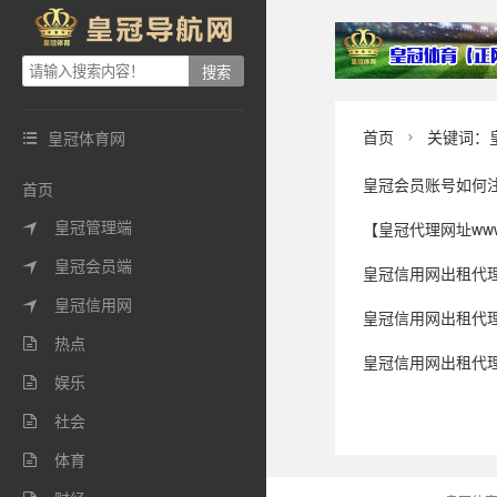
首页
关键词：
皇冠体育网


皇冠会员账号如何
首页
皇冠管理端
【皇冠代理网址www.huangguand

皇冠会员端

皇冠信用网出租代理_飞手违规操作
皇冠信用网

皇冠信用网出租代理_内蒙古自
热点

皇冠信用网出租代理 _男子借宿同
娱乐

社会

体育
