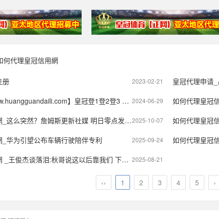
如何代理皇冠信用網
注册
皇冠代理申请
2023-02-21
aili.com】皇冠登1登2登3 代理「皇冠正网www.hg0088.com」代理注册
如何代理皇冠信用網
2024-06-29
这么突然？詹姆斯更新社媒 明日零点发布重要决定
如何代理皇冠信用網
2025-10-07
網_华为引望公布车辆行驶陪伴专利
如何代理皇冠
2025-09-24
王俊杰谈落泪:秋哥说这以后靠我们 下次他可能不在
2025-08-21
‹‹
1
2
3
4
5
›