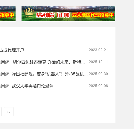
_占成代理开户
2023-02-21
 _切尔西边锋泰瑞克·乔治的未来：斯特拉斯堡成为新起点？
2025-12-11
_弹出福建舰，变身“机器人”！歼-35战机机甲重磅亮相
2025-09-30
信用網_武汉大学再陷舆论漩涡
2025-09-06
››