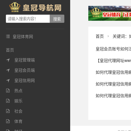
首页
关键词：
皇冠体育网


皇冠会员账号如何
首页
皇冠管理端
【皇冠代理网址www.huangguand

皇冠会员端

如何代理皇冠信用網_
皇冠信用网

如何代理皇冠信用
热点

如何代理皇冠信用網 _
娱乐

社会

体育
